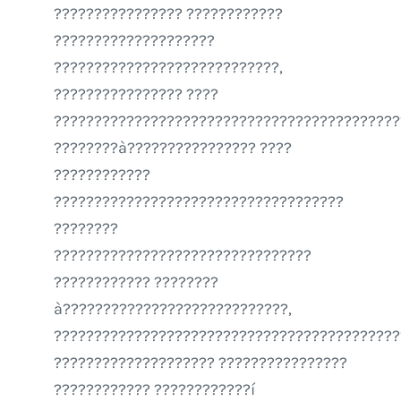
???????????????? ????????????
????????????????????
????????????????????????????,
???????????????? ????
???????????????????????????????????????????
????????à???????????????? ????
????????????
????????????????????????????????????
????????
????????????????????????????????
???????????? ????????
à????????????????????????????,
???????????????????????????????????????????
???????????????????? ????????????????
???????????? ????????????í