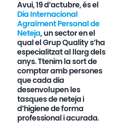
Avui, 19 d’actubre, és el
Dia Internacional
Àrea privada
Agraïment Personal de
Neteja
, un sector en el
ACCEDIR
qual el Grup Quality s’ha
especialitzat al llarg dels
anys. Ttenim la sort de
comptar amb persones
que cada dia
desenvolupen les
tasques de neteja i
d’higiene de forma
professional i acurada.