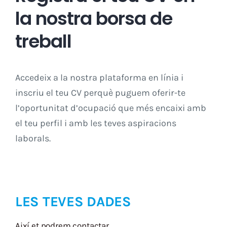
la nostra borsa de
Àrea privada
treball
ACCEDIR
Accedeix a la nostra plataforma en línia i
inscriu el teu CV perquè puguem oferir-te
l’oportunitat d’ocupació que més encaixi amb
el teu perfil i amb les teves aspiracions
laborals.
LES TEVES DADES
Així et podrem contactar